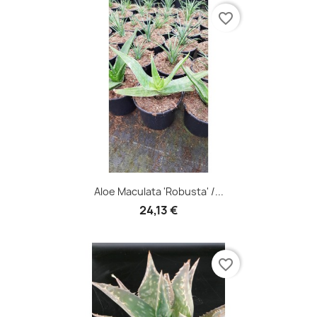
favorite_border
Aloe Maculata 'Robusta' /...
24,13 €
favorite_border