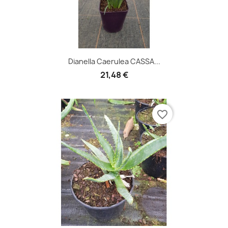
Dianella Caerulea CASSA...
21,48 €
favorite_border