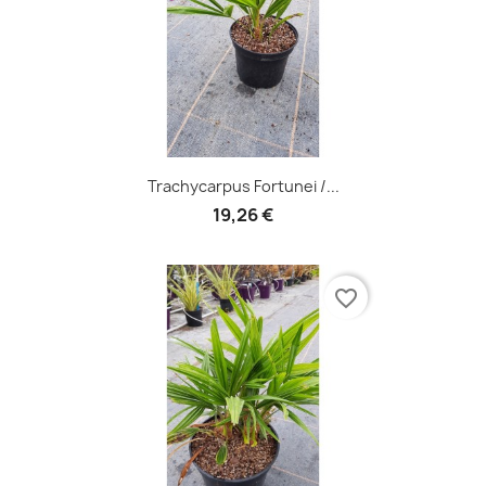
Trachycarpus Fortunei /...
19,26 €
favorite_border