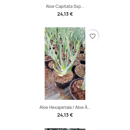
Aloe Capitata Ssp...
24,13 €
favorite_border
Aloe Hexapetala / Aloe À...
24,13 €