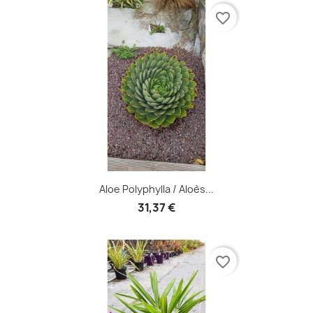
favorite_border
Aloe Polyphylla / Aloès...
31,37 €
favorite_border