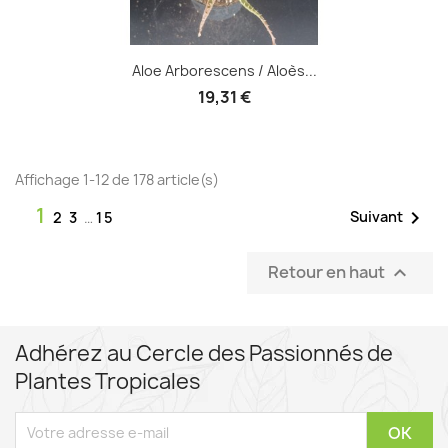
Aloe Arborescens / Aloès...
19,31 €
Affichage 1-12 de 178 article(s)
1

Suivant
2
3
…
15
Retour en haut

Adhérez au Cercle des Passionnés de
Plantes Tropicales