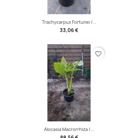
Trachycarpus Fortunei /...
33,06 €
favorite_border
Alocasia Macrorrhiza /...
88,56 €