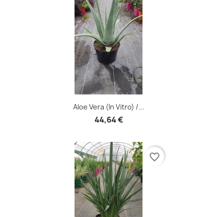
Aloe Vera (In Vitro) /...
44,64 €
favorite_border