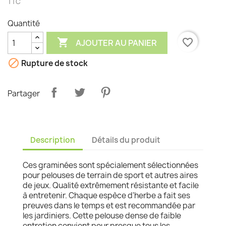
TTC
Quantité

favorite_border
AJOUTER AU PANIER

Rupture de stock
Partager
Description
Détails du produit
Ces graminées sont spécialement sélectionnées
pour pelouses de terrain de sport et autres aires
de jeux. Qualité extrêmement résistante et facile
à entretenir. Chaque espèce d'herbe a fait ses
preuves dans le temps et est recommandée par
les jardiniers. Cette pelouse dense de faible
entretien convient pour presque tous les