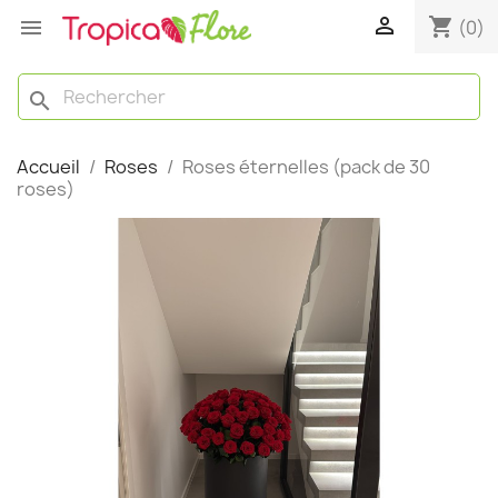

shopping_cart

(0)
search
Accueil
Roses
Roses éternelles (pack de 30
roses)