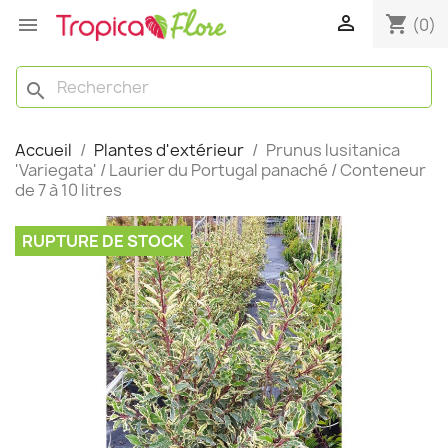

shopping_cart

(0)
search
Accueil
Plantes d'extérieur
Prunus lusitanica
'Variegata' / Laurier du Portugal panaché / Conteneur
de 7 à 10 litres
RUPTURE DE STOCK