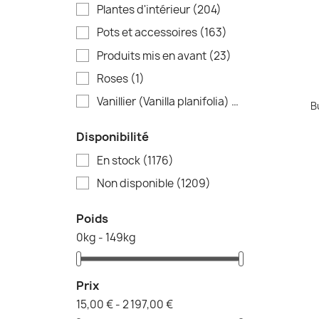
Plantes d'intérieur
(204)
Bambous et 
Pots et accessoires
(163)
Produits mis en avant
(23)
Roses
(1)
Vanillier (Vanilla planifolia) – Plants de vanille vivants
B
Disponibilité
En stock
(1176)
Non disponible
(1209)
Poids
0kg - 149kg
Prix
15,00 € - 2 197,00 €