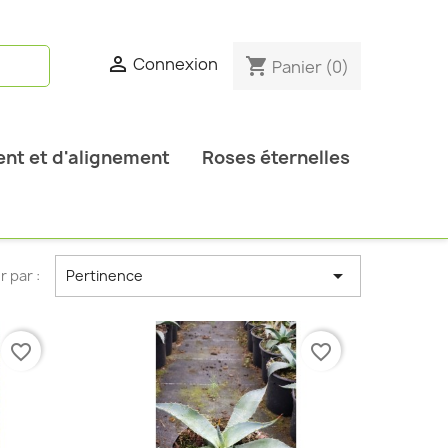

Connexion
shopping_cart
Panier
(0)
nt et d'alignement
Roses éternelles

r par :
Pertinence
favorite_border
favorite_border