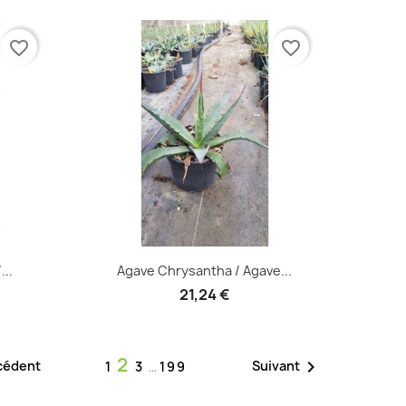
favorite_border
favorite_border
Aperçu rapide

...
Agave Chrysantha / Agave...
21,24 €
2

cédent
Suivant
1
3
…
199