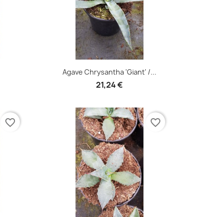
Aperçu rapide

.
Agave Chrysantha 'Giant' /...
21,24 €
favorite_border
favorite_border