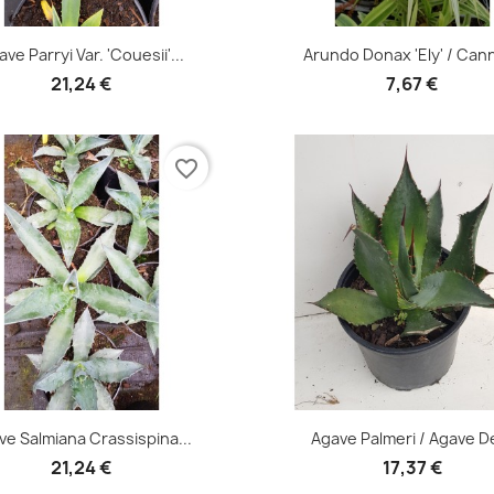
Aperçu rapide
Aperçu rapide


ve Parryi Var. 'Couesii'...
Arundo Donax 'Ely' / Cann
21,24 €
7,67 €
favorite_border
Aperçu rapide
Aperçu rapide


ve Salmiana Crassispina...
Agave Palmeri / Agave De
21,24 €
17,37 €