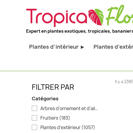
Expert en plantes exotiques, tropicales, bananiers
Plantes d'intérieur
Plantes d'exté
▶
Toutes les plantes d'intérieur
Toutes les pl
Plantes pour bureau
Bananiers ru
Palmier d'intérieur
Palmiers rus
Il y a 23
FILTRER PAR
Cactus & Succulentes
Orchidées ru
Catégories
Sujets d'exception
Plantes et ar
Arbres d'ornement et d'alignement
(398)
décoratif
Fruitiers
(183)
Plantes grim
Plantes d'extérieur
(1057)
Fourgères