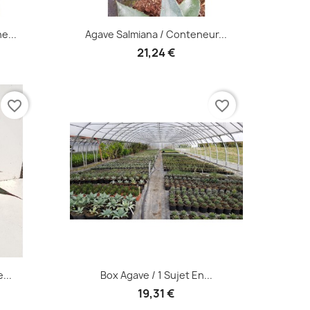
Aperçu rapide

e...
Agave Salmiana / Conteneur...
21,24 €
favorite_border
favorite_border
Aperçu rapide

...
Box Agave / 1 Sujet En...
19,31 €