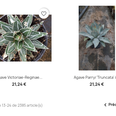
favorite_border
Aperçu rapide
Aperçu rapide


ave Victoriae-Reginae...
Agave Parryi 'Truncata' /
21,24 €
21,24 €

Pré
 13-24 de 2385 article(s)