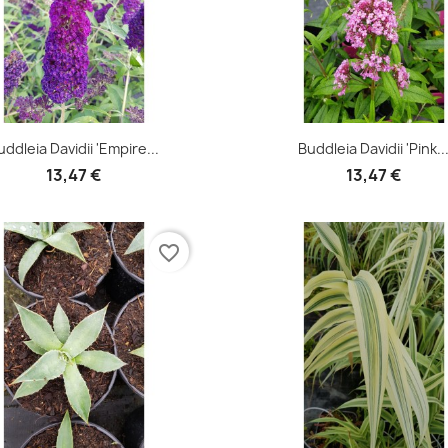
graminées
(3)
Aperçu rapide
Aperçu rapide


uddleia Davidii 'Empire...
Buddleia Davidii 'Pink..
13,47 €
13,47 €
favorite_border