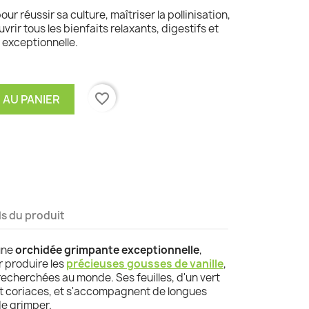
r réussir sa culture, maîtriser la pollinisation,
rir tous les bienfaits relaxants, digestifs et
 exceptionnelle.
favorite_border
 AU PANIER
ls du produit
une
orchidée grimpante exceptionnelle
,
 produire les
précieuses gousses de vanille
,
 recherchées au monde. Ses feuilles, d'un vert
et coriaces, et s'accompagnent de longues
de grimper.