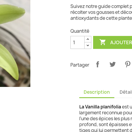
Suivez notre guide complet pou
graminées
récolter vos gousses et découv
antioxydants de cette plante
Quantité

AJOUTER
Partager
Description
Détai
La Vanilla planifolia
est 
largement reconnue pour
l'une des épices les plus
profond, sont épaisses 
tiges qui lui permettent 