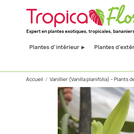
Expert en plantes exotiques, tropicales, bananiers
Plantes d'intérieur
Plantes d'exté
▶
Toutes les plantes d'intérieur
Toutes les pl
Plantes pour bureau
Bananiers ru
Accueil
Vanillier (Vanilla planifolia) – Plants d
Palmier d'intérieur
Palmiers rus
Cactus & Succulentes
Orchidées ru
Sujets d'exception
Plantes et ar
décoratif
Plantes grim
Fourgères