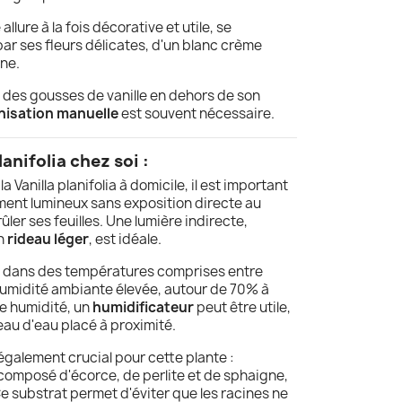
lure à la fois décorative et utile, se
r ses fleurs délicates, d'un blanc crème
une.
des gousses de vanille en dehors de son
inisation manuelle
est souvent nécessaire.
lanifolia chez soi :
la Vanilla planifolia à domicile, il est important
ement lumineux sans exposition directe au
rûler ses feuilles. Une lumière indirecte,
un
rideau léger
, est idéale.
 dans des températures comprises entre
humidité ambiante élevée, autour de 70% à
e humidité, un
humidificateur
peut être utile,
eau d'eau placé à proximité.
également crucial pour cette plante :
composé d'écorce, de perlite et de sphaigne,
e substrat permet d'éviter que les racines ne