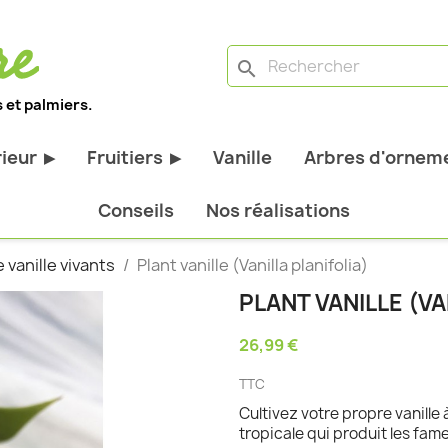
search
 et palmiers.
rieur
Fruitiers
Vanille
Arbres d'orneme
▶
▶
antes d'extérieur
Tous les fruitiers
Conseils
Nos réalisations
stiques
Arbres et arbustes fruitiers
e vanille vivants
Plant vanille (Vanilla planifolia)
tiques
Agrumes
PLANT VANILLE (VA
stiques
Fruitiers nains
26,99 €
bustes à feuillage
Fruitiers Colonnaires
TTC
pantes
Cultivez votre propre vanille 
tropicale qui produit les fam