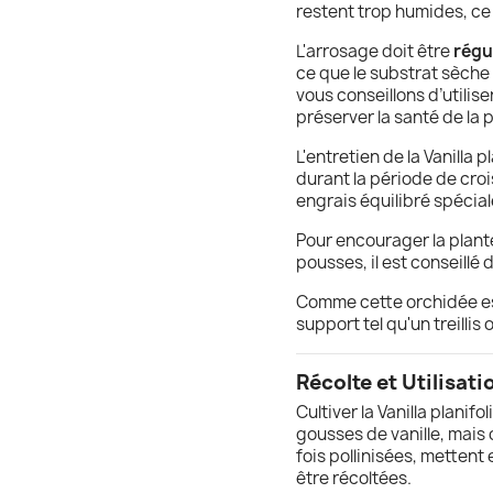
restent trop humides, ce 
L'arrosage doit être
régu
ce que le substrat sèch
vous conseillons d’utilis
préserver la santé de la p
L'entretien de la Vanilla 
durant la période de croi
engrais équilibré spécia
Pour encourager la plante
pousses, il est conseillé 
Comme cette orchidée est
support tel qu'un treilli
Récolte et Utilisati
Cultiver la Vanilla planifo
gousses de vanille, mais 
fois pollinisées, mettent
être récoltées.