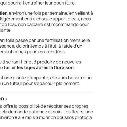
qui pourrait entraîner leur pourriture.
lier
, environ une fois par semaine, en veillant à
e légèrement entre chaque apport d'eau, nous
er de l'eau non calcaire est recommandé pour
lante.
planifolia passe par une fertilisation mensuelle
ssance, du printemps à l'été, à l'aide d'un
lement conçu pour les orchidées.
 à se ramifier et à produire de nouvelles
de
tailler les tiges après la floraison
.
 une plante grimpante, elle aura besoin d'un
s ou un tuteur pour s'épanouir pleinement.
on :
lia offre la possibilité de récolter ses propres
cela demande patience et soin. Les fleurs, une
 environ 8 à 9 mois à mûrir en gousses prêtes à