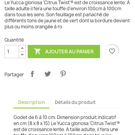
Le Yucca gloriosa 'Citrus Twist'® est de croissance lente. A
taille adulte il fera une touffe d'environ 100cm à 100cm
dans tous les sens. Son feuillage est panaché de
différents tons de jaune et de vert dont la bordure devient
plus ou moins orangée à ro
Quantité

favorite_border
AJOUTER AU PANIER
Partager
Description
Détails du produit
Godet de 6 à 10 cm. Dimension produit indicatif
en cm (8 x 8 x 15) Le Yucca gloriosa 'Citrus Twist'®
est de croissance lente. A taille adulte, il fera une