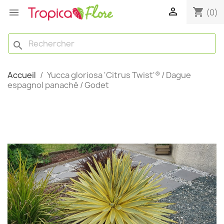

shopping_cart

(0)
search
Accueil
Yucca gloriosa 'Citrus Twist'® / Dague
espagnol panaché / Godet