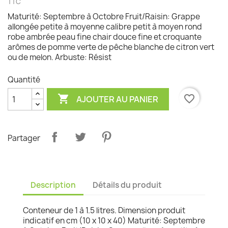
TTC
Maturité: Septembre à Octobre Fruit/Raisin: Grappe
allongée petite à moyenne calibre petit à moyen rond
robe ambrée peau fine chair douce fine et croquante
arômes de pomme verte de pêche blanche de citron vert
ou de melon. Arbuste: Résist
Quantité

favorite_border
AJOUTER AU PANIER
Partager
Description
Détails du produit
Conteneur de 1 à 1.5 litres. Dimension produit
indicatif en cm (10 x 10 x 40) Maturité: Septembre