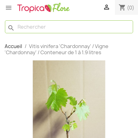

shopping_cart

(0)
search
Accueil
Vitis vinifera 'Chardonnay' / Vigne
'Chardonnay' / Conteneur de 1 à 1.9 litres