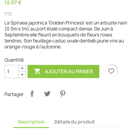
12,07 €
TTC
La Spiraea japonica 'Golden Princess' est un arbuste nain
(0.5m x 1m) au port étalé compact dense. De Juin à
Septembre elle fleurit en bouquets de fleurs roses
tendres. Son feuillage caduc ovale dentelé jaune vire au
orange-rouge à l'automne.
Quantité

favorite_border
AJOUTER AU PANIER
Partager
Description
Détails du produit