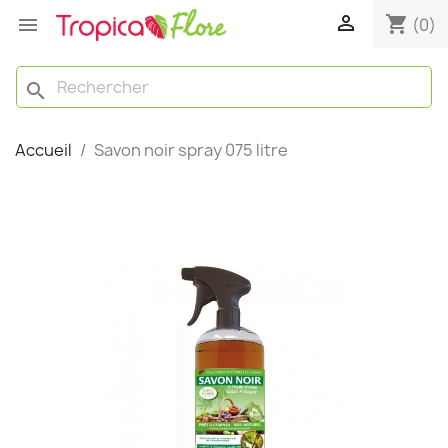

shopping_cart

(0)
search
Accueil
Savon noir spray 075 litre