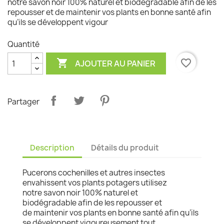
notre savon noir 100% naturel et biodégradable afin de les
repousser et de maintenir vos plants en bonne santé afin
qu’ils se développent vigour
Quantité

favorite_border
AJOUTER AU PANIER
Partager
Description
Détails du produit
Pucerons cochenilles et autres insectes
envahissent vos plants potagers utilisez
notre savon noir 100% naturel et
biodégradable afin de les repousser et
de maintenir vos plants en bonne santé afin qu’ils
se développent vigoureusement tout