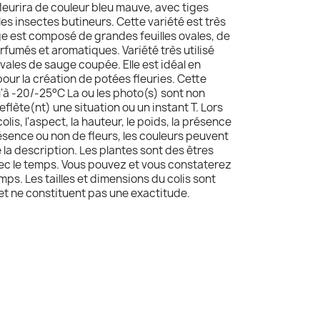
leurira de couleur bleu mauve, avec tiges
les insectes butineurs. Cette variété est très
age est composé de grandes feuilles ovales, de
arfumés et aromatiques. Variété très utilisé
vales de sauge coupée. Elle est idéal en
 pour la création de potées fleuries. Cette
'à -20/-25°C La ou les photo(s) sont non
reflète(nt) une situation ou un instant T. Lors
olis, l'aspect, la hauteur, le poids, la présence
résence ou non de fleurs, les couleurs peuvent
e la description. Les plantes sont des êtres
avec le temps. Vous pouvez et vous constaterez
mps. Les tailles et dimensions du colis sont
 et ne constituent pas une exactitude.