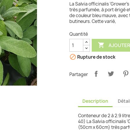
La Salvia officinalis 'Growe
graminées
très parfumée, à port érigé e
de couleur bleu mauve, avec t
butineurs. Cette varié,
Quantité

AJOUTER

Rupture de stock
Partager
Description
Détai
Conteneur de 2 à 2.9 litr
40) La Salvia officinalis
(50cm x 60cm) très parfu