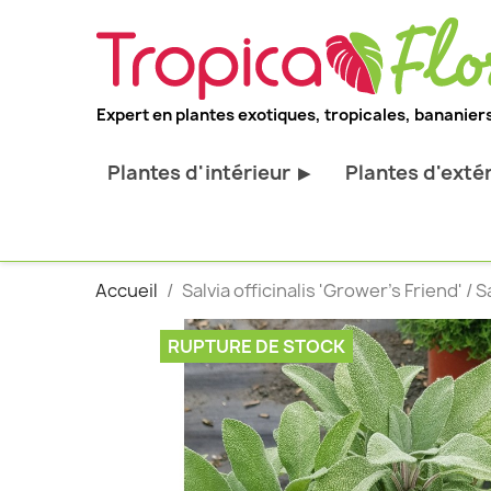
Expert en plantes exotiques, tropicales, bananiers
Plantes d'intérieur
Plantes d'exté
▶
Toutes les plantes d'intérieur
Toutes les pl
Plantes pour bureau
Bananiers ru
Accueil
Salvia officinalis 'Grower's Friend' 
Palmier d'intérieur
Palmiers rus
Cactus & Succulentes
Orchidées ru
RUPTURE DE STOCK
Sujets d'exception
Plantes et ar
décoratif
Plantes grim
Fourgères