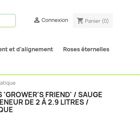

Connexion
shopping_cart
Panier
(0)
nt et d'alignement
Roses éternelles
matique
S 'GROWER'S FRIEND' / SAUGE
EUR DE 2 À 2.9 LITRES /
IQUE