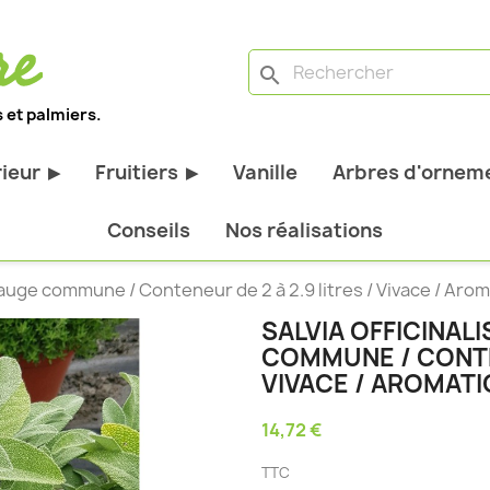
search
 et palmiers.
rieur
Fruitiers
Vanille
Arbres d'orneme
▶
▶
antes d'extérieur
Tous les fruitiers
Conseils
Nos réalisations
stiques
Arbres et arbustes fruitiers
/ Sauge commune / Conteneur de 2 à 2.9 litres / Vivace / Aro
tiques
Agrumes
SALVIA OFFICINALI
stiques
Fruitiers nains
COMMUNE / CONTEN
bustes à feuillage
Fruitiers Colonnaires
VIVACE / AROMAT
14,72 €
pantes
TTC