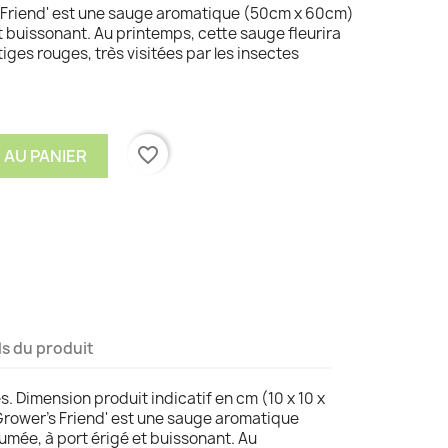
r's Friend' est une sauge aromatique (50cm x 60cm)
t buissonant. Au printemps, cette sauge fleurira
iges rouges, très visitées par les insectes
favorite_border
 AU PANIER
ls du produit
es. Dimension produit indicatif en cm (10 x 10 x
 'Grower's Friend' est une sauge aromatique
mée, à port érigé et buissonant. Au