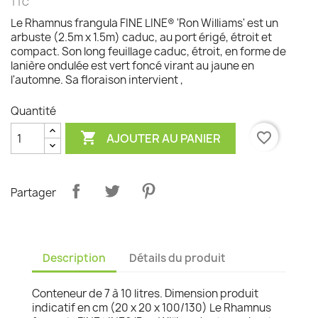
TTC
Le Rhamnus frangula FINE LINE® 'Ron Williams' est un
arbuste (2.5m x 1.5m) caduc, au port érigé, étroit et
compact. Son long feuillage caduc, étroit, en forme de
lanière ondulée est vert foncé virant au jaune en
l'automne. Sa floraison intervient ,
Quantité

favorite_border
AJOUTER AU PANIER
Partager
Description
Détails du produit
Conteneur de 7 à 10 litres. Dimension produit
indicatif en cm (20 x 20 x 100/130) Le Rhamnus