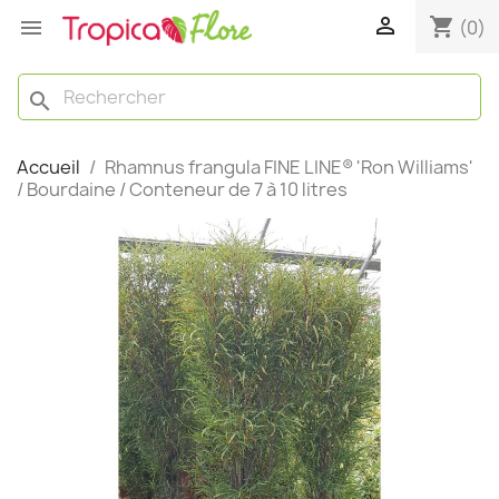

shopping_cart

(0)
search
Accueil
Rhamnus frangula FINE LINE® 'Ron Williams'
/ Bourdaine / Conteneur de 7 à 10 litres