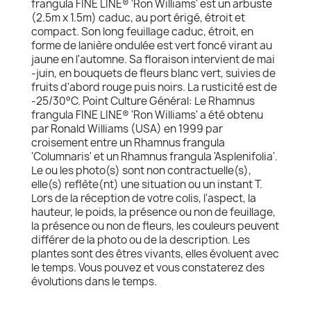
frangula FINE LINE® 'Ron Williams' est un arbuste
(2.5m x 1.5m) caduc, au port érigé, étroit et
compact. Son long feuillage caduc, étroit, en
forme de lanière ondulée est vert foncé virant au
jaune en l'automne. Sa floraison intervient de mai
-juin, en bouquets de fleurs blanc vert, suivies de
fruits d'abord rouge puis noirs. La rusticité est de
-25/30°C. Point Culture Général: Le Rhamnus
frangula FINE LINE® 'Ron Williams' a été obtenu
par Ronald Williams (USA) en 1999 par
croisement entre un Rhamnus frangula
'Columnaris' et un Rhamnus frangula 'Asplenifolia'.
Le ou les photo(s) sont non contractuelle(s),
elle(s) reflète(nt) une situation ou un instant T.
Lors de la réception de votre colis, l'aspect, la
hauteur, le poids, la présence ou non de feuillage,
la présence ou non de fleurs, les couleurs peuvent
différer de la photo ou de la description. Les
plantes sont des êtres vivants, elles évoluent avec
le temps. Vous pouvez et vous constaterez des
évolutions dans le temps.