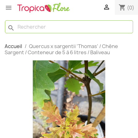

shopping_cart

(0)
search
Accueil
Quercus x sargentii 'Thomas' / Chêne
Sargent / Conteneur de 5 à 6 litres / Baliveau