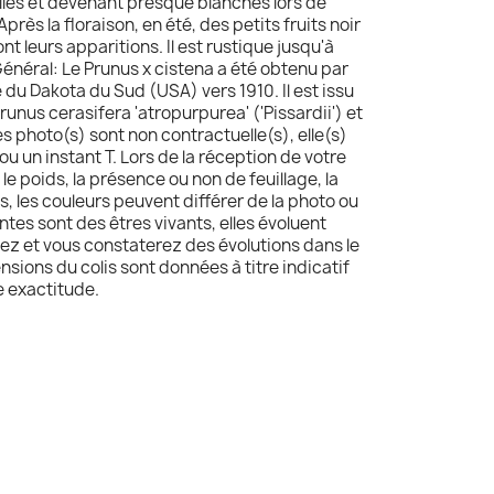
illes et devenant presque blanches lors de
Après la floraison, en été, des petits fruits noir
t leurs apparitions. Il est rustique jusqu'à
Général: Le Prunus x cistena a été obtenu par
é du Dakota du Sud (USA) vers 1910. Il est issu
unus cerasifera 'atropurpurea' ('Pissardii') et
es photo(s) sont non contractuelle(s), elle(s)
ou un instant T. Lors de la réception de votre
, le poids, la présence ou non de feuillage, la
, les couleurs peuvent différer de la photo ou
ntes sont des êtres vivants, elles évoluent
ez et vous constaterez des évolutions dans le
ensions du colis sont données à titre indicatif
e exactitude.