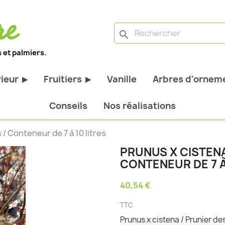
search
 et palmiers.
rieur
Fruitiers
Vanille
Arbres d'orneme
▶
▶
antes d'extérieur
Tous les fruitiers
Conseils
Nos réalisations
stiques
Arbres et arbustes fruitiers
 / Conteneur de 7 à 10 litres
tiques
Agrumes
PRUNUS X CISTENA
stiques
Fruitiers nains
CONTENEUR DE 7 À
bustes à feuillage
Fruitiers Colonnaires
40,54 €
pantes
TTC
Prunus x cistena / Prunier de