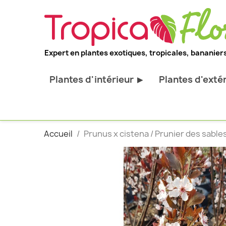
Expert en plantes exotiques, tropicales, bananiers
Plantes d'intérieur
Plantes d'exté
▶
Toutes les plantes d'intérieur
Toutes les pl
Plantes pour bureau
Bananiers ru
Accueil
Prunus x cistena / Prunier des sables
Palmier d'intérieur
Palmiers rus
Cactus & Succulentes
Orchidées ru
Sujets d'exception
Plantes et ar
décoratif
Plantes grim
Fourgères