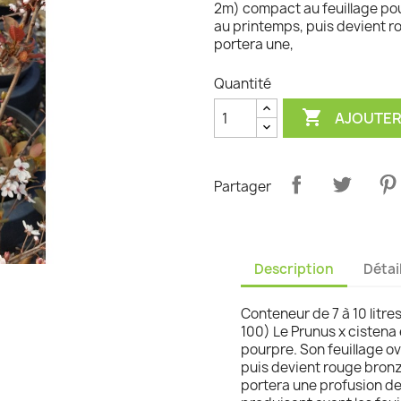
2m) compact au feuillage pour
au printemps, puis devient rou
graminées
portera une,
Quantité

AJOUTER
Partager
Description
Détai
Conteneur de 7 à 10 litre
100) Le Prunus x cistena
pourpre. Son feuillage ov
puis devient rouge bronze 
portera une profusion de