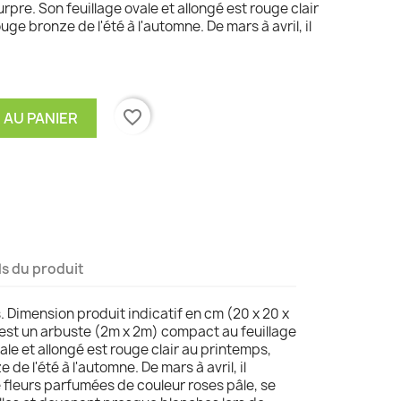
pre. Son feuillage ovale et allongé est rouge clair
ge bronze de l'été à l'automne. De mars à avril, il
favorite_border
 AU PANIER
ls du produit
s. Dimension produit indicatif en cm (20 x 20 x
 est un arbuste (2m x 2m) compact au feuillage
ale et allongé est rouge clair au printemps,
de l'été à l'automne. De mars à avril, il
 fleurs parfumées de couleur roses pâle, se