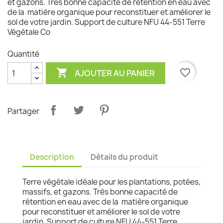
et gazons. Très bonne capacité de rétention en eau avec
de la matière organique pour reconstituer et améliorer le
sol de votre jardin. Support de culture NFU 44-551 Terre
Végétale Co
Quantité

favorite_border
AJOUTER AU PANIER
Partager
Description
Détails du produit
Terre végétale idéale pour les plantations, potées,
massifs, et gazons. Très bonne capacité de
rétention en eau avec de la matière organique
pour reconstituer et améliorer le sol de votre
jardin. Support de culture NFU 44-551 Terre