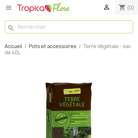

shopping_cart

(0)
search
Accueil
Pots et accessoires
Terre Végétale - sac
de 40L