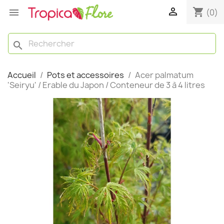

shopping_cart

(0)
search
Accueil
Pots et accessoires
Acer palmatum
'Seiryu' / Erable du Japon / Conteneur de 3 à 4 litres