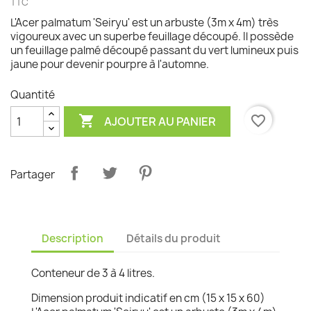
TTC
L'Acer palmatum 'Seiryu' est un arbuste (3m x 4m) très
vigoureux avec un superbe feuillage découpé. Il possède
un feuillage palmé découpé passant du vert lumineux puis
jaune pour devenir pourpre à l'automne.
Quantité

favorite_border
AJOUTER AU PANIER
Partager
Description
Détails du produit
Conteneur de 3 à 4 litres.
Dimension produit indicatif en cm (15 x 15 x 60)