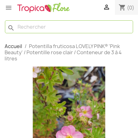

shopping_cart

(0)
search
Accueil
Potentilla fruticosa LOVELY PINK® 'Pink
Beauty' / Potentille rose clair / Conteneur de 3 à 4
litres