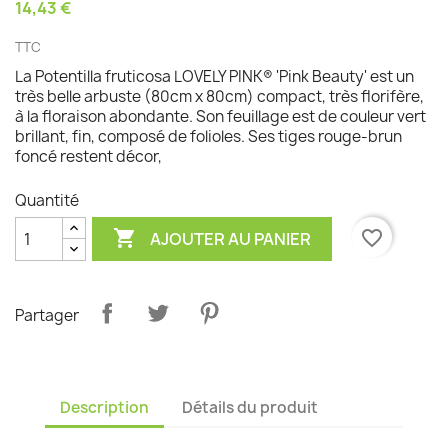
14,43 €
TTC
La Potentilla fruticosa LOVELY PINK® 'Pink Beauty' est un
très belle arbuste (80cm x 80cm) compact, très florifère,
à la floraison abondante. Son feuillage est de couleur vert
brillant, fin, composé de folioles. Ses tiges rouge-brun
foncé restent décor,
Quantité

favorite_border
AJOUTER AU PANIER
Partager
Description
Détails du produit