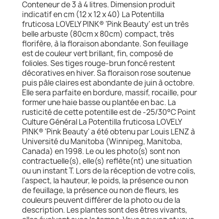
Conteneur de 3 à 4 litres. Dimension produit
indicatif en cm (12 x 12 x 40) La Potentilla
fruticosa LOVELY PINK® 'Pink Beauty' est un très
belle arbuste (80cm x 80cm) compact, très
florifère, à la floraison abondante. Son feuillage
est de couleur vert brillant, fin, composé de
folioles. Ses tiges rouge-brun foncé restent
décoratives en hiver. Sa floraison rose soutenue
puis pâle claires est abondante de juin à octobre.
Elle sera parfaite en bordure, massif, rocaille, pour
former une haie basse ou plantée en bac. La
rusticité de cette potentille est de -25/30°C Point
Culture Général La Potentilla fruticosa LOVELY
PINK® 'Pink Beauty' a été obtenu par Louis LENZ à
Université du Manitoba (Winnipeg, Manitoba,
Canada) en 1998. Le ou les photo(s) sont non
contractuelle(s), elle(s) reflète(nt) une situation
ou un instant T. Lors de la réception de votre colis,
l'aspect, la hauteur, le poids, la présence ou non
de feuillage, la présence ou non de fleurs, les
couleurs peuvent différer de la photo ou de la
description. Les plantes sont des êtres vivants,