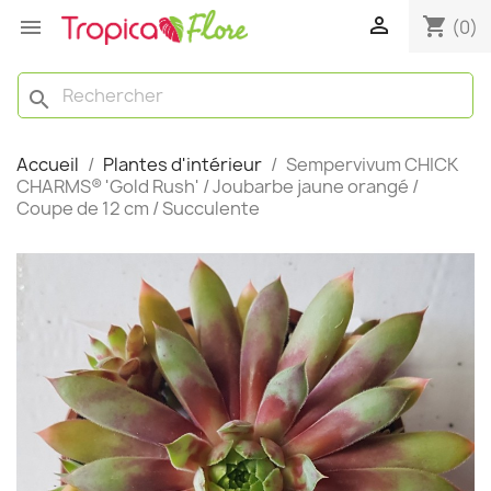

shopping_cart

(0)
search
Accueil
Plantes d'intérieur
Sempervivum CHICK
CHARMS® 'Gold Rush' / Joubarbe jaune orangé /
Coupe de 12 cm / Succulente