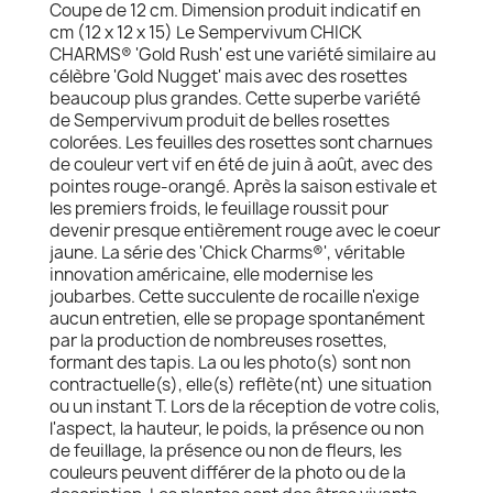
Coupe de 12 cm. Dimension produit indicatif en
cm (12 x 12 x 15) Le Sempervivum CHICK
CHARMS® 'Gold Rush' est une variété similaire au
célèbre 'Gold Nugget' mais avec des rosettes
beaucoup plus grandes. Cette superbe variété
de Sempervivum produit de belles rosettes
colorées. Les feuilles des rosettes sont charnues
de couleur vert vif en été de juin à août, avec des
pointes rouge-orangé. Après la saison estivale et
les premiers froids, le feuillage roussit pour
devenir presque entièrement rouge avec le coeur
jaune. La série des 'Chick Charms®', véritable
innovation américaine, elle modernise les
joubarbes. Cette succulente de rocaille n'exige
aucun entretien, elle se propage spontanément
par la production de nombreuses rosettes,
formant des tapis. La ou les photo(s) sont non
contractuelle(s), elle(s) reflète(nt) une situation
ou un instant T. Lors de la réception de votre colis,
l'aspect, la hauteur, le poids, la présence ou non
de feuillage, la présence ou non de fleurs, les
couleurs peuvent différer de la photo ou de la