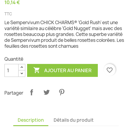
10,14 €
TTC
Le Sempervivum CHICK CHARMS® 'Gold Rush' est une
variété similaire au célèbre 'Gold Nugget' mais avec des
rosettes beaucoup plus grandes. Cette superbe variété
de Sempervivum produit de belles rosettes colorées. Les
feuilles des rosettes sont charnues
Quantité

favorite_border
AJOUTER AU PANIER
Partager
Description
Détails du produit