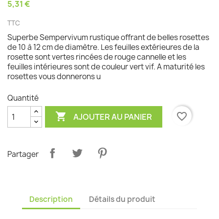
5,31 €
TTC
Superbe Sempervivum rustique offrant de belles rosettes
de 10 à 12 cm de diamètre. Les feuilles extérieures de la
rosette sont vertes rincées de rouge cannelle et les
feuilles intérieures sont de couleur vert vif. A maturité les
rosettes vous donnerons u
Quantité

favorite_border
AJOUTER AU PANIER
Partager
Description
Détails du produit