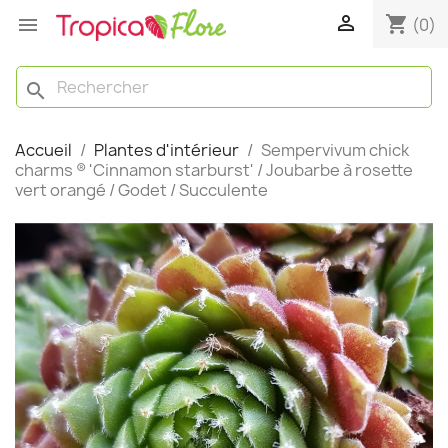

shopping_cart

(0)
search
Accueil
Plantes d'intérieur
Sempervivum chick
charms ® 'Cinnamon starburst' / Joubarbe à rosette
vert orangé / Godet / Succulente