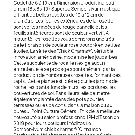
Godet de 6 à 10 cm. Dimension produit indicatif
en cm (8 x 8 x 10) Superbe Sempervivum rustique
offrant de belles rosettes de 10 à 12 cm de
diamètre. Les feuilles extérieures de la rosette
sont vertes rincées de rouge cannelle et les
feuilles intérieures sont de couleur vert vif. A
maturité, les rosettes vous donnerons une très
belle floraison de couleur rose pourpré en petites
étoiles. La série des 'Chick Charms®', véritable
innovation américaine, modernise les joubarbes.
Cette succulente de rocaille n'exige aucun
entretien, elle se propage spontanément par la
production de nombreuses rosettes, formant des
tapis. Cette plante est idéale pour les jardins de
roche, les plantations de murs, les bordures, les
couvertures de sol. Par ailleurs, elle peut être
également plantée dans des pots pour les
terrasses ou les balcons, dans la maison ou au
bureau. Point Culture Général: Prix de la meilleure
nouveauté au salon professionnel IPM d’Essen en
2019 pour leurs couleurs inédites Le
Sempervivum chick charms ® 'Cinnamon