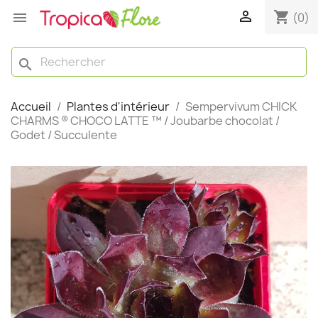

shopping_cart

(0)
search
Accueil
Plantes d'intérieur
Sempervivum CHICK
CHARMS ® CHOCO LATTE ™ / Joubarbe chocolat /
Godet / Succulente