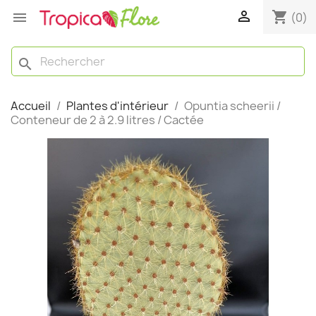

shopping_cart

(0)
search
Accueil
Plantes d'intérieur
Opuntia scheerii /
Conteneur de 2 à 2.9 litres / Cactée