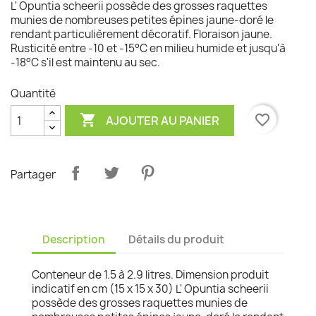
L' Opuntia scheerii possède des grosses raquettes
munies de nombreuses petites épines jaune-doré le
rendant particulièrement décoratif. Floraison jaune.
Rusticité entre -10 et -15°C en milieu humide et jusqu'à
-18°C s'il est maintenu au sec.
Quantité

favorite_border
AJOUTER AU PANIER
Partager
Description
Détails du produit
Conteneur de 1.5 à 2.9 litres. Dimension produit
indicatif en cm (15 x 15 x 30) L' Opuntia scheerii
possède des grosses raquettes munies de