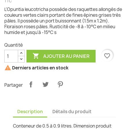
TTC
L'Opuntia leucotricha possède des raquettes allongés de
couleurs vertes clairs portant de fines épines grises très
pâles. Il possède un port buissonnant (1.5m x 1.2m).
Floraison roses pâles. Rusticité de -8 à -10°C en milieu
humide et jusqu'à -15°C s
Quantité

favorite_border
AJOUTER AU PANIER

Derniers articles en stock
Partager
Description
Détails du produit
Conteneur de 0.5 à 0.9 litres. Dimension produit