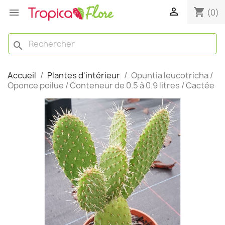

shopping_cart

(0)
search
Accueil
Plantes d'intérieur
Opuntia leucotricha /
Oponce poilue / Conteneur de 0.5 à 0.9 litres / Cactée