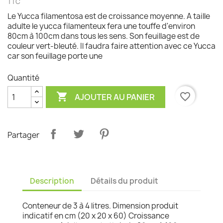
TTC
Le Yucca filamentosa est de croissance moyenne. A taille
adulte le yucca filamenteux fera une touffe d'environ
80cm à 100cm dans tous les sens. Son feuillage est de
couleur vert-bleuté. Il faudra faire attention avec ce Yucca
car son feuillage porte une
Quantité

favorite_border
AJOUTER AU PANIER
Partager
Description
Détails du produit
Conteneur de 3 à 4 litres. Dimension produit
indicatif en cm (20 x 20 x 60) Croissance