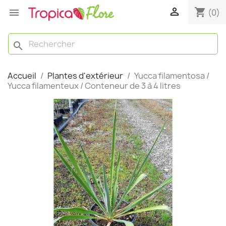

shopping_cart

(0)
search
Accueil
Plantes d'extérieur
Yucca filamentosa /
Yucca filamenteux / Conteneur de 3 à 4 litres