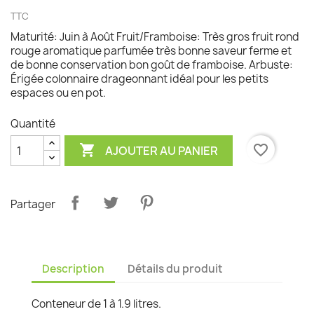
TTC
Maturité: Juin à Août Fruit/Framboise: Très gros fruit rond
rouge aromatique parfumée très bonne saveur ferme et
de bonne conservation bon goût de framboise. Arbuste:
Érigée colonnaire drageonnant idéal pour les petits
espaces ou en pot.
Quantité

favorite_border
AJOUTER AU PANIER
Partager
Description
Détails du produit
Conteneur de 1 à 1.9 litres.