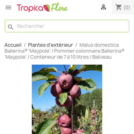

shopping_cart

(0)
search
Accueil
Plantes d'extérieur
Malus domestica
Ballerina® 'Maypole' / Pommier colonnaire Ballerina®
'Maypole' / Conteneur de 7 à 10 litres / Baliveau