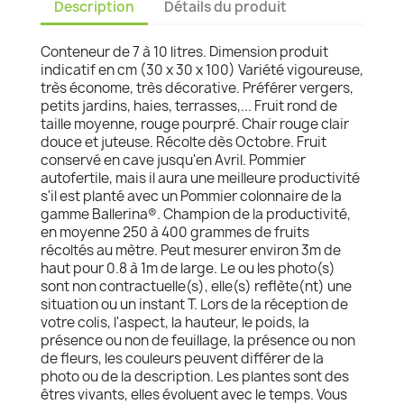
Description
Détails du produit
Conteneur de 7 à 10 litres. Dimension produit
indicatif en cm (30 x 30 x 100) Variété vigoureuse,
très économe, très décorative. Préférer vergers,
petits jardins, haies, terrasses,... Fruit rond de
taille moyenne, rouge pourpré. Chair rouge clair
douce et juteuse. Récolte dès Octobre. Fruit
conservé en cave jusqu'en Avril. Pommier
autofertile, mais il aura une meilleure productivité
s'il est planté avec un Pommier colonnaire de la
gamme Ballerina®. Champion de la productivité,
en moyenne 250 à 400 grammes de fruits
récoltés au mètre. Peut mesurer environ 3m de
haut pour 0.8 à 1m de large. Le ou les photo(s)
sont non contractuelle(s), elle(s) reflète(nt) une
situation ou un instant T. Lors de la réception de
votre colis, l'aspect, la hauteur, le poids, la
présence ou non de feuillage, la présence ou non
de fleurs, les couleurs peuvent différer de la
photo ou de la description. Les plantes sont des
êtres vivants, elles évoluent avec le temps. Vous