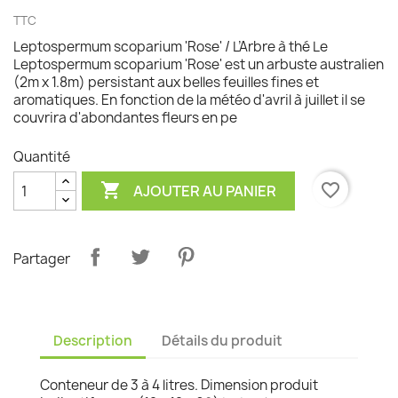
TTC
Leptospermum scoparium 'Rose' / L’Arbre à thé Le
Leptospermum scoparium 'Rose' est un arbuste australien
(2m x 1.8m) persistant aux belles feuilles fines et
aromatiques. En fonction de la météo d'avril à juillet il se
couvrira d'abondantes fleurs en pe
Quantité

favorite_border
AJOUTER AU PANIER
Partager
Description
Détails du produit
Conteneur de 3 à 4 litres. Dimension produit