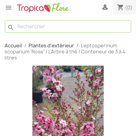

shopping_cart

(0)
search
Accueil
Plantes d'extérieur
Leptospermum
scoparium 'Rose' / L’Arbre à thé / Conteneur de 3 à 4
litres