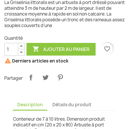
La Griselinia littoralis est un arbuste à port dréssé pouvant
atteindre 3 m de hauteur par 2 m de largeur. Il est de
croissance moyenne à rapide en sol non calcaire. La
Griselinia littoralis possède un tronc et des rameaux assez
souples couverts d'une
Quantité

favorite_border
AJOUTER AU PANIER

Derniers articles en stock
Partager
Description
Détails du produit
Conteneur de 7 à 10 litres. Dimension produit
indicatif en cm (20 x 20 x 80) Arbuste à port