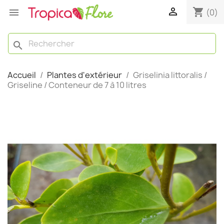

shopping_cart

(0)
search
Accueil
Plantes d'extérieur
Griselinia littoralis /
Griseline / Conteneur de 7 à 10 litres