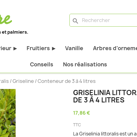
search
 et palmiers.
rieur
Fruitiers
Vanille
Arbres d'orneme
▶
▶
antes d'extérieur
Tous les fruitiers
Conseils
Nos réalisations
stiques
Arbres et arbustes fruitiers
oralis / Griseline / Conteneur de 3 à 4 litres
tiques
Agrumes
GRISELINIA LITTOR
stiques
Fruitiers nains
DE 3 À 4 LITRES
bustes à feuillage
Fruitiers Colonnaires
17,86 €
pantes
TTC
La Griselinia littoralis est u