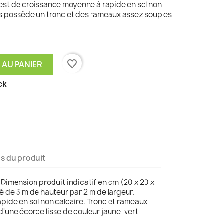
l est de croissance moyenne à rapide en sol non
ralis possède un tronc et des rameaux assez souples
favorite_border
 AU PANIER
ck
ls du produit
. Dimension produit indicatif en cm (20 x 20 x
é de 3 m de hauteur par 2 m de largeur.
ide en sol non calcaire. Tronc et rameaux
d'une écorce lisse de couleur jaune-vert