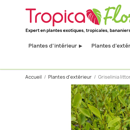
Expert en plantes exotiques, tropicales, bananiers
Plantes d'intérieur
Plantes d'exté
▶
Toutes les plantes d'intérieur
Toutes les pl
Plantes pour bureau
Bananiers ru
Accueil
Plantes d'extérieur
Griselinia litt
Palmier d'intérieur
Palmiers rus
Cactus & Succulentes
Orchidées ru
Sujets d'exception
Plantes et ar
décoratif
Plantes grim
Fourgères