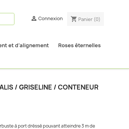

Connexion
shopping_cart
Panier
(0)
nt et d'alignement
Roses éternelles
ALIS / GRISELINE / CONTENEUR
n arbuste à port dréssé pouvant atteindre 3 m de