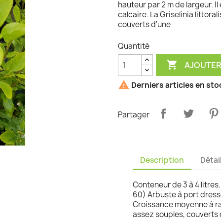
hauteur par 2 m de largeur. I
calcaire. La Griselinia litto
graminées
couverts d'une
Quantité

AJOUTER

Derniers articles en sto
Partager
Description
Détai
Conteneur de 3 à 4 litres
60) Arbuste à port dress
Croissance moyenne à rap
assez souples, couverts 