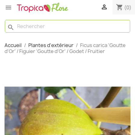

shopping_cart

(0)
search
Accueil
Plantes d'extérieur
Ficus carica 'Goutte
d'Or' / Figuier 'Goutte d'Or' / Godet / Fruitier