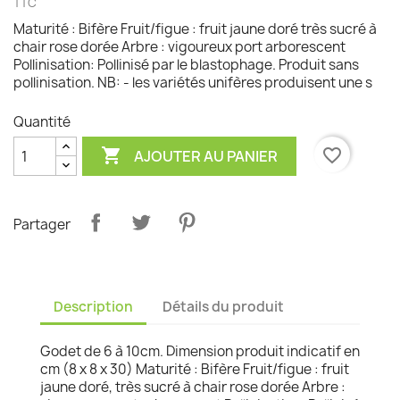
TTC
Maturité : Bifère Fruit/figue : fruit jaune doré très sucré à
chair rose dorée Arbre : vigoureux port arborescent
Pollinisation: Pollinisé par le blastophage. Produit sans
pollinisation. NB: - les variétés unifères produisent une s
Quantité

favorite_border
AJOUTER AU PANIER
Partager
Description
Détails du produit
Godet de 6 à 10cm. Dimension produit indicatif en
cm (8 x 8 x 30) Maturité : Bifère Fruit/figue : fruit
jaune doré, très sucré à chair rose dorée Arbre :