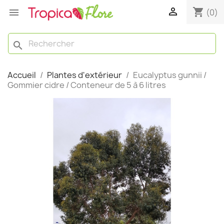

shopping_cart

(0)
search
Accueil
Plantes d'extérieur
Eucalyptus gunnii /
Gommier cidre / Conteneur de 5 à 6 litres