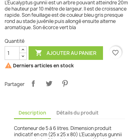
L'Eucalyptus gunnii est un arbre pouvant atteindre 20m
de hauteur par 10 mètre de largeur. Il est de croissance
rapide. Son feuillage est de couleur bleu gris presque
rond au stade juvénile puis allongé ensuite alterne
aromatique. Son écorce vert bla
Quantité

favorite_border
AJOUTER AU PANIER

Derniers articles en stock
Partager
Description
Détails du produit
Conteneur de 5 à 6 litres. Dimension produit
indicatif en cm (25 x 25 x 80) L'Eucalyptus gunnii