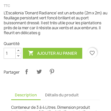
TTC
L'Escallonia 'Donard Radiance' est un arbuste (2m x 2m) au
feuillage persistant vert foncé brillant et au port
buissonnant dressé. Il est très utile pour les plantations
près de la mer car il résiste aux vents et aux embruns. Il
fleurit en délicates g
Quantité

favorite_border
AJOUTER AU PANIER
Partager
Description
Détails du produit
Conteneur de 3 à 4 Litres. Dimension produit