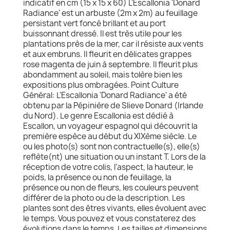
indicatif en cm (15 x 15 x 60) L'Escallonia 'Donard
Radiance' est un arbuste (2m x 2m) au feuillage
persistant vert foncé brillant et au port
buissonnant dressé. Il est très utile pour les
plantations près de la mer, car il résiste aux vents
et aux embruns. Il fleurit en délicates grappes
rose magenta de juin à septembre. Il fleurit plus
abondamment au soleil, mais tolère bien les
expositions plus ombragées. Point Culture
Général: L'Escallonia 'Donard Radiance' a été
obtenu par la Pépinière de Slieve Donard (Irlande
du Nord). Le genre Escallonia est dédié à
Escallon, un voyageur espagnol qui découvrit la
première espèce au début du XIXème siècle. Le
ou les photo(s) sont non contractuelle(s), elle(s)
reflète(nt) une situation ou un instant T. Lors de la
réception de votre colis, l'aspect, la hauteur, le
poids, la présence ou non de feuillage, la
présence ou non de fleurs, les couleurs peuvent
différer de la photo ou de la description. Les
plantes sont des êtres vivants, elles évoluent avec
le temps. Vous pouvez et vous constaterez des
évolutions dans le temps. Les tailles et dimensions