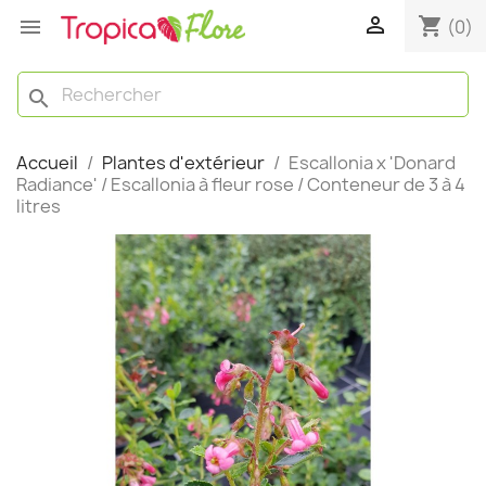

shopping_cart

(0)
search
Accueil
Plantes d'extérieur
Escallonia x 'Donard
Radiance' / Escallonia à fleur rose / Conteneur de 3 à 4
litres