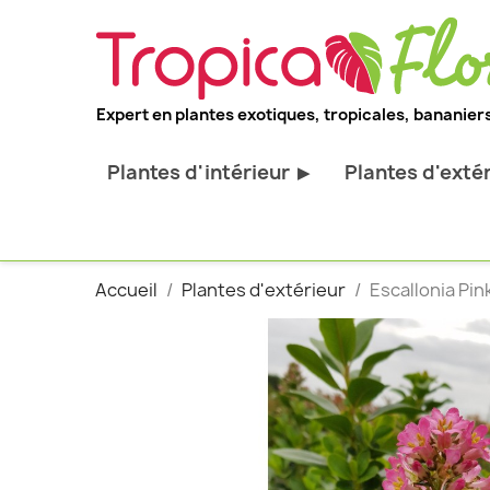
Expert en plantes exotiques, tropicales, bananiers
Plantes d'intérieur
Plantes d'exté
▶
Toutes les plantes d'intérieur
Toutes les pl
Plantes pour bureau
Bananiers ru
Accueil
Plantes d'extérieur
Escallonia Pink
Palmier d'intérieur
Palmiers rus
Cactus & Succulentes
Orchidées ru
Sujets d'exception
Plantes et ar
décoratif
Plantes grim
Fourgères