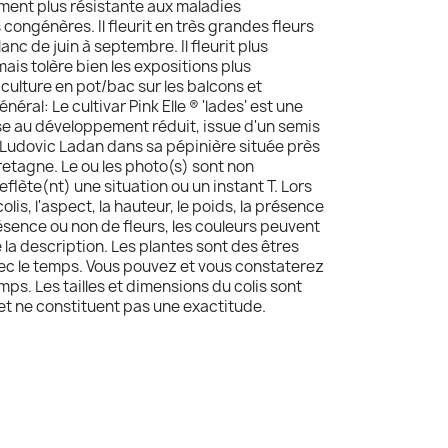
ement plus résistante aux maladies
ongénères. Il fleurit en très grandes fleurs
anc de juin à septembre. Il fleurit plus
ais tolère bien les expositions plus
culture en pot/bac sur les balcons et
néral: Le cultivar Pink Elle ® 'lades' est une
ise au développement réduit, issue d'un semis
Ludovic Ladan dans sa pépinière située près
retagne. Le ou les photo(s) sont non
reflète(nt) une situation ou un instant T. Lors
olis, l'aspect, la hauteur, le poids, la présence
résence ou non de fleurs, les couleurs peuvent
e la description. Les plantes sont des êtres
avec le temps. Vous pouvez et vous constaterez
mps. Les tailles et dimensions du colis sont
 et ne constituent pas une exactitude.