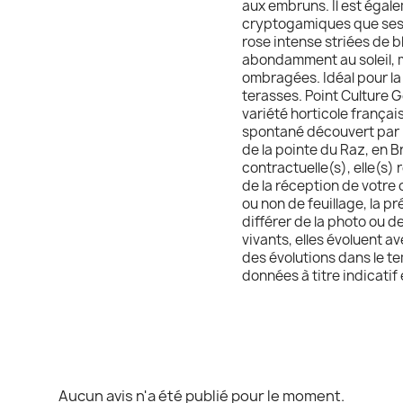
aux embruns. Il est égal
cryptogamiques que ses c
rose intense striées de bl
abondamment au soleil, m
ombragées. Idéal pour la 
terasses. Point Culture Gé
variété horticole frança
spontané découvert par 
de la pointe du Raz, en B
contractuelle(s), elle(s) 
de la réception de votre c
ou non de feuillage, la p
différer de la photo ou d
vivants, elles évoluent 
des évolutions dans le te
données à titre indicatif
Aucun avis n'a été publié pour le moment.