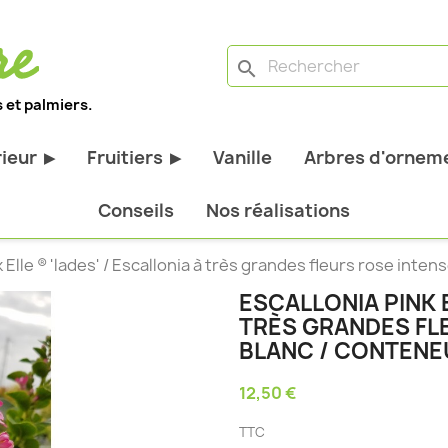
search
 et palmiers.
rieur
Fruitiers
Vanille
Arbres d'orneme
▶
▶
antes d'extérieur
Tous les fruitiers
Conseils
Nos réalisations
stiques
Arbres et arbustes fruitiers
 Elle ® 'lades' / Escallonia à très grandes fleurs rose inten
tiques
Agrumes
ESCALLONIA PINK E
stiques
Fruitiers nains
TRÈS GRANDES FLE
bustes à feuillage
Fruitiers Colonnaires
BLANC / CONTENEU
12,50 €
pantes
TTC