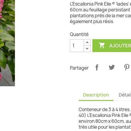
L'Escallonia Pink Elle ® 'lad
graminées
60cm au feuillage persistant ve
plantations près de la mer car
également plus résis
Quantité

AJOUTER
Partager
Description
Détai
Conteneur de 3 à 4 litres
40) L'Escallonia Pink Ell
environ 80cm x 60cm, au fe
très utile pour les plantat