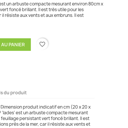
es' est un arbuste compacte mesurant environ 80cm x
rt foncé brillant. Il est très utile pour les
 il résiste aux vents et aux embruns. Il est
favorite_border
 AU PANIER
ls du produit
. Dimension produit indicatif en cm (20 x 20 x
e ® 'lades' est un arbuste compacte mesurant
uillage persistant vert foncé brillant. Il est
ions près de la mer, car il résiste aux vents et