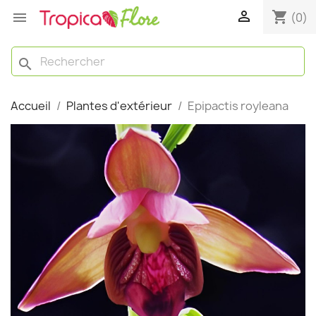

shopping_cart

(0)
search
Accueil
Plantes d'extérieur
Epipactis royleana