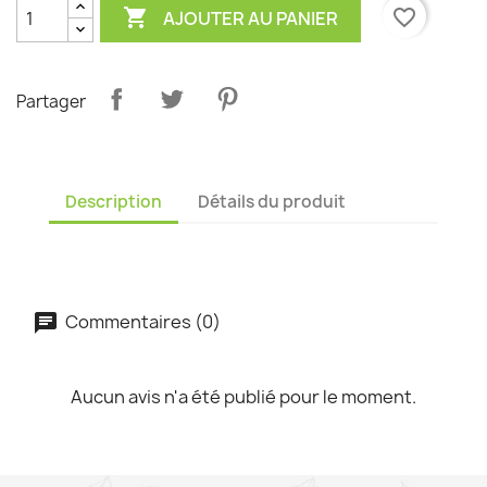

favorite_border
AJOUTER AU PANIER
Partager
Description
Détails du produit
Commentaires (0)
Aucun avis n'a été publié pour le moment.