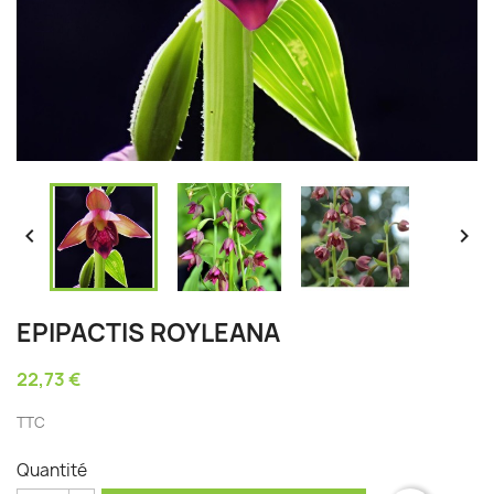


EPIPACTIS ROYLEANA
22,73 €
TTC
Quantité