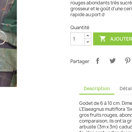
rouges abondants très sucrés
grosseur et le goût d'une ce
graminées
rapide au port d
Quantité

AJOUTER
Partager
Description
Détai
Godet de 6 à 10 cm. Dimen
L'Elaeagnus multiflora 'S
gros fruits rouges, abon
comparaison, ils ont la gr
arbuste (3m x 3m) caduc,