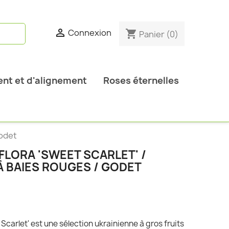

Connexion
shopping_cart
Panier
(0)
nt et d'alignement
Roses éternelles
Godet
LORA 'SWEET SCARLET' /
À BAIES ROUGES / GODET
Scarlet' est une sélection ukrainienne à gros fruits