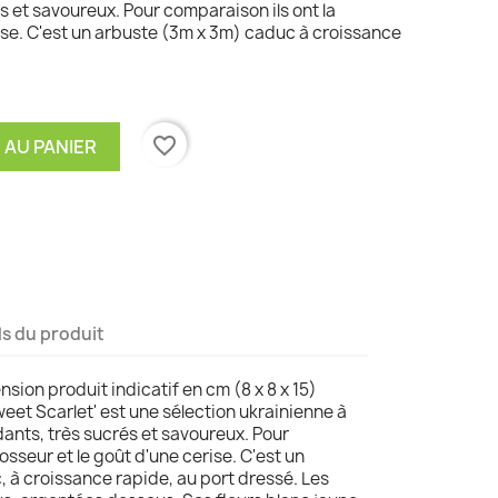
 et savoureux. Pour comparaison ils ont la
rise. C'est un arbuste (3m x 3m) caduc à croissance
favorite_border
 AU PANIER
ls du produit
sion produit indicatif en cm (8 x 8 x 15)
weet Scarlet' est une sélection ukrainienne à
dants, très sucrés et savoureux. Pour
osseur et le goût d'une cerise. C'est un
 à croissance rapide, au port dressé. Les