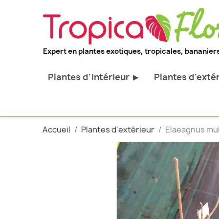
Expert en plantes exotiques, tropicales, bananiers
Plantes d'intérieur
Plantes d'exté
▶
Toutes les plantes d'intérieur
Toutes les pl
Plantes pour bureau
Bananiers ru
Accueil
Plantes d'extérieur
Elaeagnus mult
Palmier d'intérieur
Palmiers rus
Cactus & Succulentes
Orchidées ru
Sujets d'exception
Plantes et ar
décoratif
Plantes grim
Fourgères