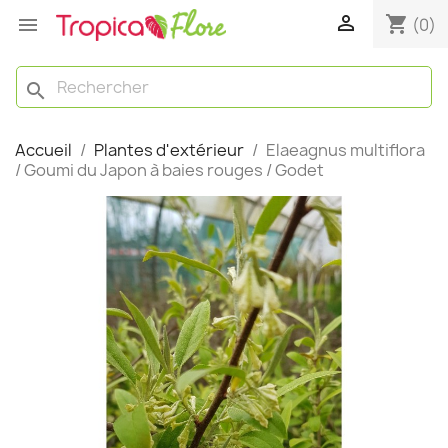

shopping_cart

(0)
search
Accueil
Plantes d'extérieur
Elaeagnus multiflora
/ Goumi du Japon à baies rouges / Godet