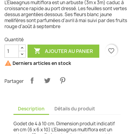
L'Elaeagnus multiflora est un arbuste (3m x 3m) caduc à
croissance rapide au port dressé. Les feuilles sont vertes
dessus argentées dessous. Ses fleurs blanc jaune
mellifères sont parfumées d'avril à mai suivi par des fruits
rouge d'août à septembre
Quantité

favorite_border
AJOUTER AU PANIER

Derniers articles en stock
Partager
Description
Détails du produit
Godet de 4 à 10 cm. Dimension produit indicatif
en cm (6 x 6 x 10) L'Elaeagnus multiflora est un