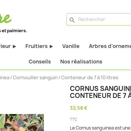
search
 et palmiers.
rieur
Fruitiers
Vanille
Arbres d'orneme
▶
▶
antes d'extérieur
Tous les fruitiers
Conseils
Nos réalisations
stiques
Arbres et arbustes fruitiers
ea / Cornouiller sanguin / Conteneur de 7 à 10 litres
tiques
Agrumes
CORNUS SANGUINE
stiques
Fruitiers nains
CONTENEUR DE 7 À
bustes à feuillage
Fruitiers Colonnaires
32,58 €
pantes
TTC
Le Cornus sanguinea est une 