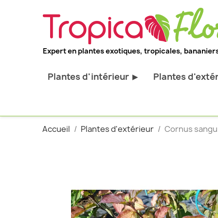
Expert en plantes exotiques, tropicales, bananiers
Plantes d'intérieur
Plantes d'exté
▶
Toutes les plantes d'intérieur
Toutes les pl
Plantes pour bureau
Bananiers ru
Accueil
Plantes d'extérieur
Cornus sanguin
Palmier d'intérieur
Palmiers rus
Cactus & Succulentes
Orchidées ru
Sujets d'exception
Plantes et ar
décoratif
Plantes grim
Fourgères