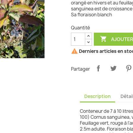
orangé en hivers et au feuill
sanguinea est de croissance 
graminées
Sa floraison blanch
Quantité

AJOUTER

Derniers articles en sto
Partager
Description
Détai
Conteneur de 7 à 10 litre
100) Cornus sanguinea, v
Feuillage vert, rouge à 
2.5m adulte. Floraison bl