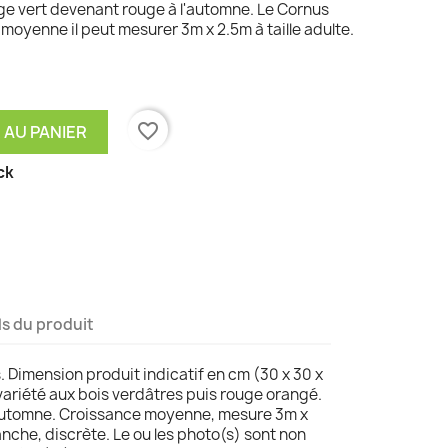
age vert devenant rouge à l'automne. Le Cornus
moyenne il peut mesurer 3m x 2.5m à taille adulte.
favorite_border
 AU PANIER
ck
ls du produit
s. Dimension produit indicatif en cm (30 x 30 x
ariété aux bois verdâtres puis rouge orangé.
l'automne. Croissance moyenne, mesure 3m x
anche, discrète. Le ou les photo(s) sont non