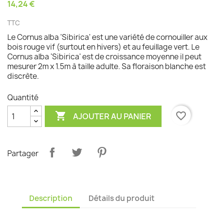
14,24 €
TTC
Le Cornus alba 'Sibirica' est une variété de cornouiller aux
bois rouge vif (surtout en hivers) et au feuillage vert. Le
Cornus alba 'Sibirica' est de croissance moyenne il peut
mesurer 2m x 1.5m à taille adulte. Sa floraison blanche est
discrète.
Quantité

favorite_border
AJOUTER AU PANIER
Partager
Description
Détails du produit