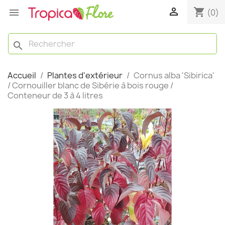

shopping_cart

(0)
search
Accueil
Plantes d'extérieur
Cornus alba 'Sibirica'
/ Cornouiller blanc de Sibérie à bois rouge /
Conteneur de 3 à 4 litres