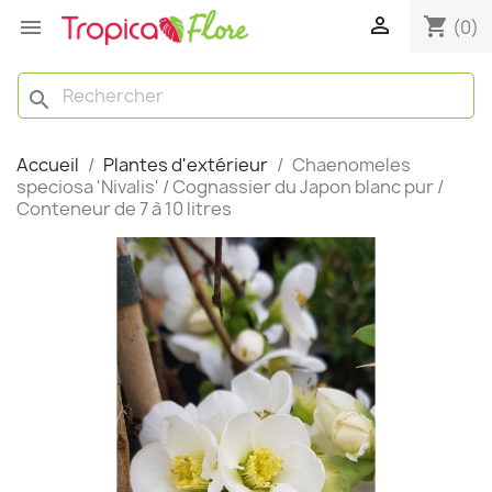

shopping_cart

(0)
search
Accueil
Plantes d'extérieur
Chaenomeles
speciosa 'Nivalis' / Cognassier du Japon blanc pur /
Conteneur de 7 à 10 litres