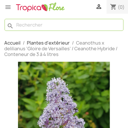

shopping_cart

(0)
search
Accueil
Plantes d'extérieur
Ceanothus x
delilianus 'Gloire de Versailles' / Ceanothe Hybride /
Conteneur de 3 à 4 litres