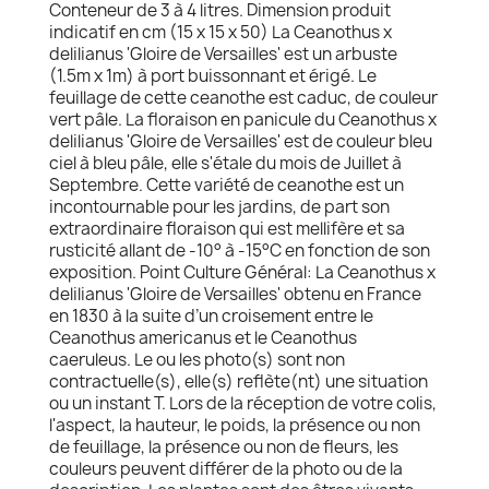
Conteneur de 3 à 4 litres. Dimension produit
indicatif en cm (15 x 15 x 50) La Ceanothus x
delilianus 'Gloire de Versailles' est un arbuste
(1.5m x 1m) à port buissonnant et érigé. Le
feuillage de cette ceanothe est caduc, de couleur
vert pâle. La floraison en panicule du Ceanothus x
delilianus 'Gloire de Versailles' est de couleur bleu
ciel à bleu pâle, elle s'étale du mois de Juillet à
Septembre. Cette variété de ceanothe est un
incontournable pour les jardins, de part son
extraordinaire floraison qui est mellifère et sa
rusticité allant de -10° à -15°C en fonction de son
exposition. Point Culture Général: La Ceanothus x
delilianus 'Gloire de Versailles' obtenu en France
en 1830 à la suite d’un croisement entre le
Ceanothus americanus et le Ceanothus
caeruleus. Le ou les photo(s) sont non
contractuelle(s), elle(s) reflète(nt) une situation
ou un instant T. Lors de la réception de votre colis,
l'aspect, la hauteur, le poids, la présence ou non
de feuillage, la présence ou non de fleurs, les
couleurs peuvent différer de la photo ou de la