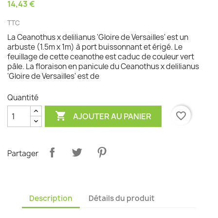
14,43 €
TTC
La Ceanothus x delilianus 'Gloire de Versailles' est un
arbuste (1.5m x 1m) à port buissonnant et érigé. Le
feuillage de cette ceanothe est caduc de couleur vert
pâle. La floraison en panicule du Ceanothus x delilianus
'Gloire de Versailles' est de
Quantité

favorite_border
AJOUTER AU PANIER
Partager
Description
Détails du produit