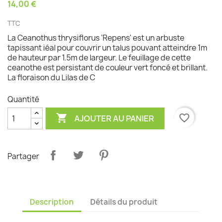
14,00 €
TTC
La Ceanothus thrysiflorus 'Repens' est un arbuste
tapissant iéal pour couvrir un talus pouvant atteindre 1m
de hauteur par 1.5m de largeur. Le feuillage de cette
ceanothe est persistant de couleur vert foncé et brillant.
La floraison du Lilas de C
Quantité

favorite_border
AJOUTER AU PANIER
Partager
Description
Détails du produit