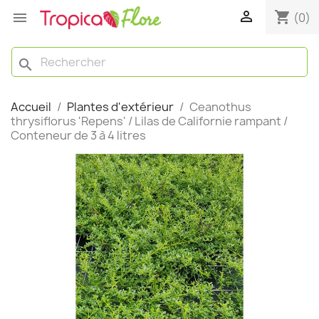

shopping_cart

(0)
search
Accueil
Plantes d'extérieur
Ceanothus
thrysiflorus 'Repens' / Lilas de Californie rampant /
Conteneur de 3 à 4 litres