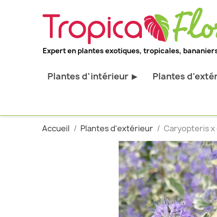
Expert en plantes exotiques, tropicales, bananiers
Plantes d'intérieur
Plantes d'exté
▶
Toutes les plantes d'intérieur
Toutes les pl
Plantes pour bureau
Bananiers ru
Accueil
Plantes d'extérieur
Caryopteris x 
Palmier d'intérieur
Palmiers rus
Cactus & Succulentes
Orchidées ru
Sujets d'exception
Plantes et ar
décoratif
Plantes grim
Fourgères