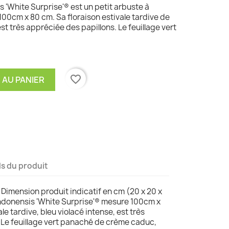
 'White Surprise'® est un petit arbuste à
00cm x 80 cm. Sa floraison estivale tardive de
st très appréciée des papillons. Le feuillage vert
favorite_border
 AU PANIER
ls du produit
. Dimension produit indicatif en cm (20 x 20 x
andonensis 'White Surprise'® mesure 100cm x
le tardive, bleu violacé intense, est très
 Le feuillage vert panaché de crème caduc,