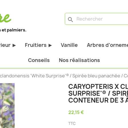
search
 et palmiers.
rieur
Fruitiers
Vanille
Arbres d'orneme
▶
▶
antes d'extérieur
Tous les fruitiers
Conseils
Nos réalisations
stiques
Arbres et arbustes fruitiers
clandonensis 'White Surprise'® / Spirée bleu panachée / Co
tiques
Agrumes
CARYOPTERIS X C
stiques
Fruitiers nains
SURPRISE'® / SPI
bustes à feuillage
Fruitiers Colonnaires
CONTENEUR DE 3 À
22,15 €
pantes
TTC