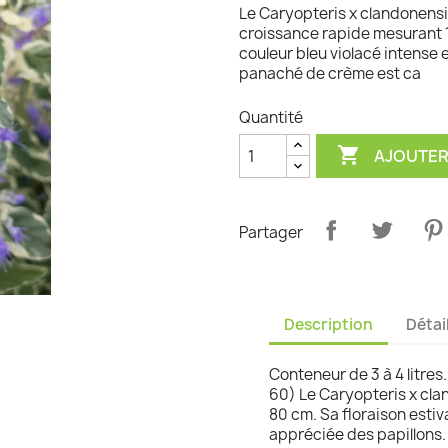
Le Caryopteris x clandonensis
graminées
croissance rapide mesurant 1
couleur bleu violacé intense e
panaché de crème est ca
Quantité

AJOUTER
Partager
Description
Détai
Conteneur de 3 à 4 litres
60) Le Caryopteris x cl
80 cm. Sa floraison estiva
appréciée des papillons.