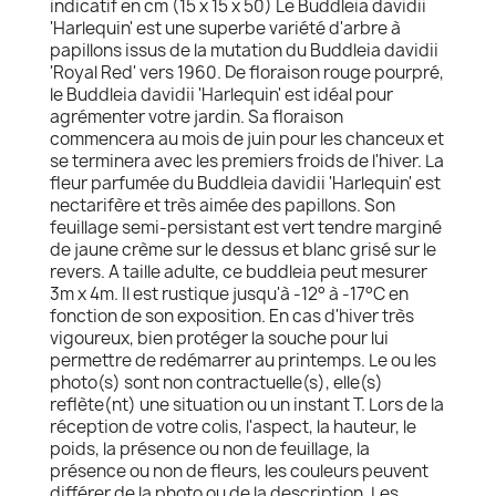
indicatif en cm (15 x 15 x 50) Le Buddleia davidii
'Harlequin' est une superbe variété d'arbre à
papillons issus de la mutation du Buddleia davidii
'Royal Red' vers 1960. De floraison rouge pourpré,
le Buddleia davidii 'Harlequin' est idéal pour
agrémenter votre jardin. Sa floraison
commencera au mois de juin pour les chanceux et
se terminera avec les premiers froids de l'hiver. La
fleur parfumée du Buddleia davidii 'Harlequin' est
nectarifère et très aimée des papillons. Son
feuillage semi-persistant est vert tendre marginé
de jaune crème sur le dessus et blanc grisé sur le
revers. A taille adulte, ce buddleia peut mesurer
3m x 4m. Il est rustique jusqu'à -12° à -17°C en
fonction de son exposition. En cas d'hiver très
vigoureux, bien protéger la souche pour lui
permettre de redémarrer au printemps. Le ou les
photo(s) sont non contractuelle(s), elle(s)
reflète(nt) une situation ou un instant T. Lors de la
réception de votre colis, l'aspect, la hauteur, le
poids, la présence ou non de feuillage, la
présence ou non de fleurs, les couleurs peuvent
différer de la photo ou de la description. Les