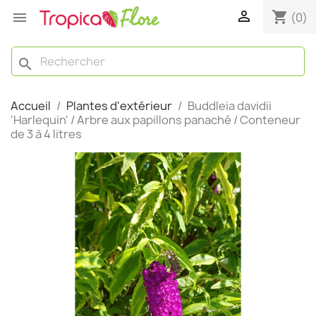

shopping_cart

(0)
search
Accueil
Plantes d'extérieur
Buddleia davidii
'Harlequin' / Arbre aux papillons panaché / Conteneur
de 3 à 4 litres