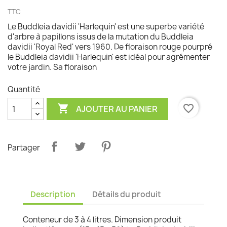
TTC
Le Buddleia davidii 'Harlequin' est une superbe variété
d'arbre à papillons issus de la mutation du Buddleia
davidii 'Royal Red' vers 1960. De floraison rouge pourpré
le Buddleia davidii 'Harlequin' est idéal pour agrémenter
votre jardin. Sa floraison
Quantité

favorite_border
AJOUTER AU PANIER
Partager
Description
Détails du produit
Conteneur de 3 à 4 litres. Dimension produit