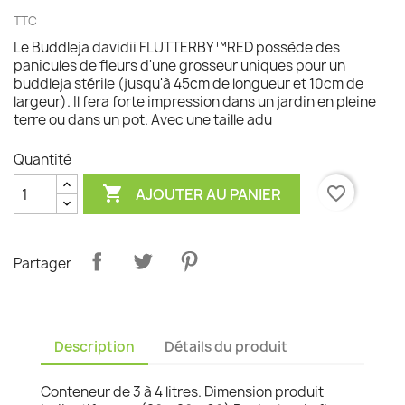
TTC
Le Buddleja davidii FLUTTERBY™RED possède des
panicules de fleurs d'une grosseur uniques pour un
buddleja stérile (jusqu'à 45cm de longueur et 10cm de
largeur). Il fera forte impression dans un jardin en pleine
terre ou dans un pot. Avec une taille adu
Quantité

favorite_border
AJOUTER AU PANIER
Partager
Description
Détails du produit
Conteneur de 3 à 4 litres. Dimension produit