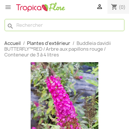

shopping_cart

(0)
search
Accueil
Plantes d'extérieur
Buddleia davidii
BUTTERFLY™RED / Arbre aux papillons rouge /
Conteneur de 3 à 4 litres