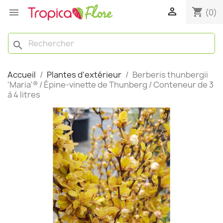

shopping_cart

(0)
search
Accueil
Plantes d'extérieur
Berberis thunbergii
'Maria'® / Épine-vinette de Thunberg / Conteneur de 3
à 4 litres