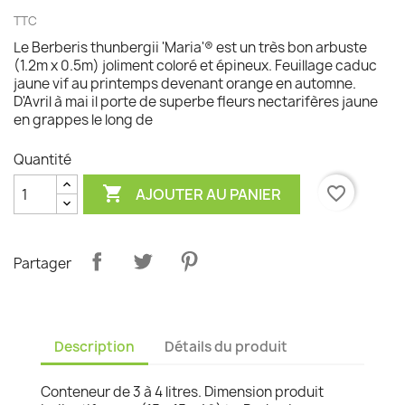
TTC
Le Berberis thunbergii 'Maria'® est un très bon arbuste
(1.2m x 0.5m) joliment coloré et épineux. Feuillage caduc
jaune vif au printemps devenant orange en automne.
D'Avril à mai il porte de superbe fleurs nectarifères jaune
en grappes le long de
Quantité

favorite_border
AJOUTER AU PANIER
Partager
Description
Détails du produit
Conteneur de 3 à 4 litres. Dimension produit