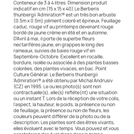
Conteneur de 3 à 4 litres. Dimension produit
indicatif en cm (15 x 15 x 40) Le Berberis
thunbergii 'Admiration'® est un très bon arbuste
(0.5m x 0.5m) joliment coloré et épineux. Feuillage
caduc, rouge vif au printemps devenant rouge
bordé de jaune crème en été et en automne.
D'Avril à mai, il porte de superbe fleurs
nectarifères jaune, en grappes le long des
rameaux, suivies de baies rouge vif en
Septembre-Octobre. Excellent en rocaille,
bordure, isolée ou associée à des plantes basses
colorées, des plantes vivaces, en bac. Point
Culture Général: Le Berberis thunbergii
'Admiration'® a été obtenu par Michal Andrusiv
(CZ) en 1995. Le ou les photo(s) sont non
contractuelle(s), elle(s) reflète(nt) une situation
ou un instant T. Lors de la réception de votre colis,
l'aspect, la hauteur, le poids, la présence ou non
de feuillage, la présence ou non de fleurs, les
couleurs peuvent différer de la photo ou de la
description. Les plantes sont des êtres vivants,
elles évoluent avec le temps. Vous pouvez et vous