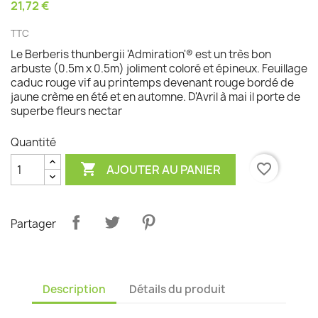
21,72 €
TTC
Le Berberis thunbergii 'Admiration'® est un très bon
arbuste (0.5m x 0.5m) joliment coloré et épineux. Feuillage
caduc rouge vif au printemps devenant rouge bordé de
jaune crème en été et en automne. D'Avril à mai il porte de
superbe fleurs nectar
Quantité

favorite_border
AJOUTER AU PANIER
Partager
Description
Détails du produit