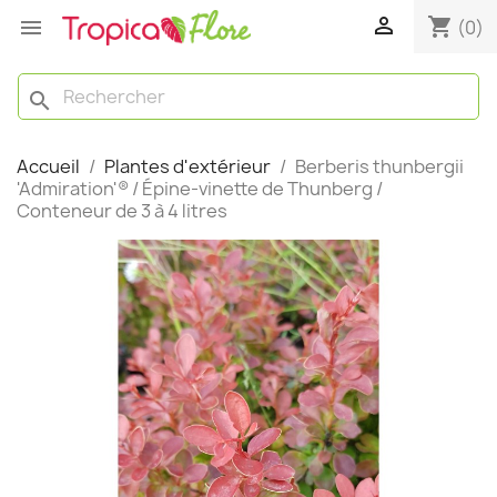

shopping_cart

(0)
search
Accueil
Plantes d'extérieur
Berberis thunbergii
'Admiration'® / Épine-vinette de Thunberg /
Conteneur de 3 à 4 litres