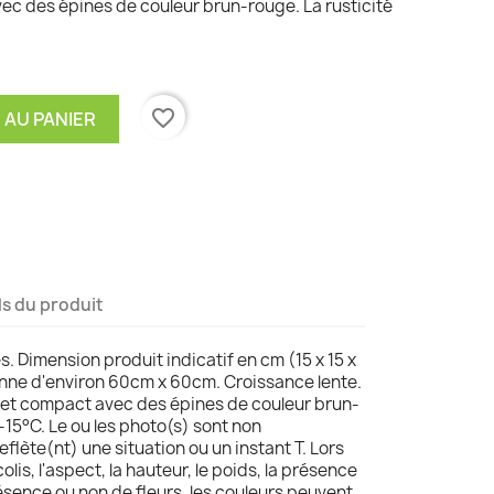
vec des épines de couleur brun-rouge. La rusticité
favorite_border
 AU PANIER
ls du produit
s. Dimension produit indicatif en cm (15 x 15 x
nne d'environ 60cm x 60cm. Croissance lente.
er et compact avec des épines de couleur brun-
 -15°C. Le ou les photo(s) sont non
reflète(nt) une situation ou un instant T. Lors
olis, l'aspect, la hauteur, le poids, la présence
résence ou non de fleurs, les couleurs peuvent