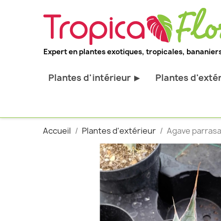
Expert en plantes exotiques, tropicales, bananiers
Plantes d'intérieur
Plantes d'exté
▶
Toutes les plantes d'intérieur
Toutes les pl
Plantes pour bureau
Bananiers ru
Accueil
Plantes d'extérieur
Agave parrasan
Palmier d'intérieur
Palmiers rus
Cactus & Succulentes
Orchidées ru
Sujets d'exception
Plantes et ar
décoratif
Plantes grim
Fourgères