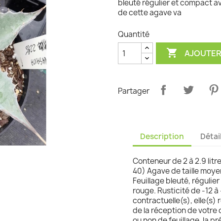
bleuté régulier et compact a
de cette agave va
graminées
Quantité

AJOUTER
Partager
Description
Détai
Conteneur de 2 à 2.9 litre
40) Agave de taille moye
Feuillage bleuté, réguli
rouge. Rusticité de -12 à
contractuelle(s), elle(s) 
de la réception de votre c
ou non de feuillage, la p