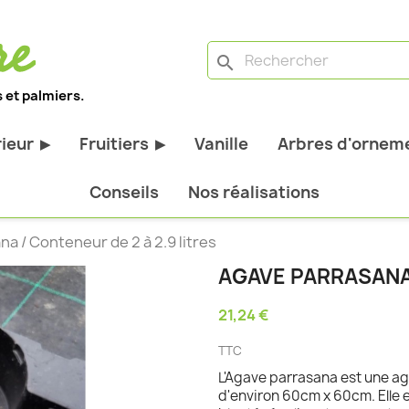
search
 et palmiers.
rieur
Fruitiers
Vanille
Arbres d'orneme
▶
▶
antes d'extérieur
Tous les fruitiers
Conseils
Nos réalisations
stiques
Arbres et arbustes fruitiers
a / Conteneur de 2 à 2.9 litres
tiques
Agrumes
AGAVE PARRASANA 
stiques
Fruitiers nains
21,24 €
bustes à feuillage
Fruitiers Colonnaires
TTC
pantes
L'Agave parrasana est une a
d'environ 60cm x 60cm. Elle e