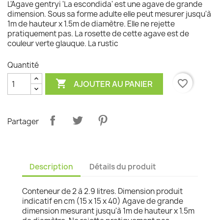
L'Agave gentryi 'La escondida' est une agave de grande
dimension. Sous sa forme adulte elle peut mesurer jusqu'à
1m de hauteur x 1.5m de diamètre. Elle ne rejette
pratiquement pas. La rosette de cette agave est de
couleur verte glauque. La rustic
Quantité

favorite_border
AJOUTER AU PANIER
Partager
Description
Détails du produit
Conteneur de 2 à 2.9 litres. Dimension produit
indicatif en cm (15 x 15 x 40) Agave de grande
dimension mesurant jusqu'à 1m de hauteur x 1.5m