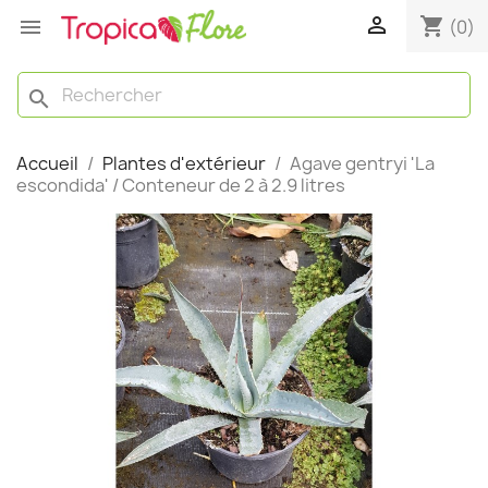

shopping_cart

(0)
search
Accueil
Plantes d'extérieur
Agave gentryi 'La
escondida' / Conteneur de 2 à 2.9 litres