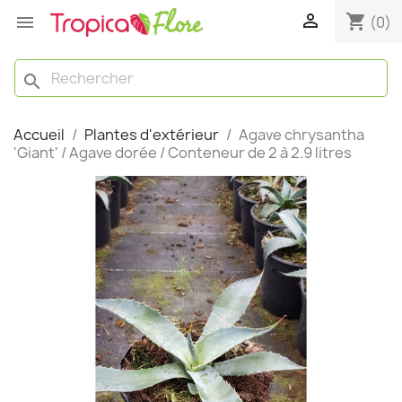

shopping_cart

(0)
search
Accueil
Plantes d'extérieur
Agave chrysantha
'Giant' / Agave dorée / Conteneur de 2 à 2.9 litres