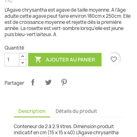
TTC
L'Agave chrysantha est agave de taille moyenne. A l'âge
adulte cette agave peut faire environ 180cm x 250cm. Elle
est de croissance moyenne et rejette dès la première
année. La rosette est vert-sombre lorsqu’elle est jeune
puis bleu-vert laiteux. A
Quantité

favorite_border
AJOUTER AU PANIER
Partager
Description
Détails du produit
Conteneur de 2 à 2.9 litres. Dimension produit
indicatif en cm (15 x 15 x 40) L'Agave chrysantha