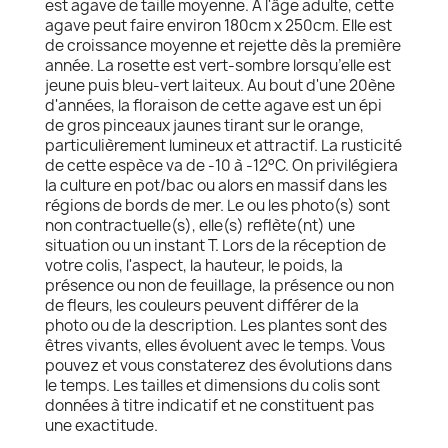
est agave de taille moyenne. A l'âge adulte, cette
agave peut faire environ 180cm x 250cm. Elle est
de croissance moyenne et rejette dès la première
année. La rosette est vert-sombre lorsqu’elle est
jeune puis bleu-vert laiteux. Au bout d'une 20ène
d'années, la floraison de cette agave est un épi
de gros pinceaux jaunes tirant sur le orange,
particulièrement lumineux et attractif. La rusticité
de cette espèce va de -10 à -12°C. On privilégiera
la culture en pot/bac ou alors en massif dans les
régions de bords de mer. Le ou les photo(s) sont
non contractuelle(s), elle(s) reflète(nt) une
situation ou un instant T. Lors de la réception de
votre colis, l'aspect, la hauteur, le poids, la
présence ou non de feuillage, la présence ou non
de fleurs, les couleurs peuvent différer de la
photo ou de la description. Les plantes sont des
êtres vivants, elles évoluent avec le temps. Vous
pouvez et vous constaterez des évolutions dans
le temps. Les tailles et dimensions du colis sont
données à titre indicatif et ne constituent pas
une exactitude.