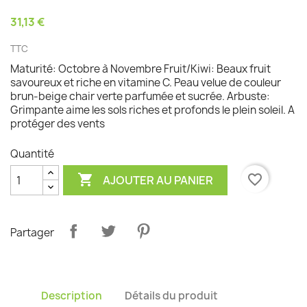
31,13 €
TTC
Maturité: Octobre à Novembre Fruit/Kiwi: Beaux fruit
savoureux et riche en vitamine C. Peau velue de couleur
brun-beige chair verte parfumée et sucrée. Arbuste:
Grimpante aime les sols riches et profonds le plein soleil. A
protéger des vents
Quantité

favorite_border
AJOUTER AU PANIER
Partager
Description
Détails du produit