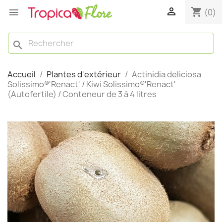

shopping_cart

(0)
search
Accueil
Plantes d'extérieur
Actinidia deliciosa
Solissimo®'Renact' / Kiwi Solissimo®'Renact'
(Autofertile) / Conteneur de 3 à 4 litres