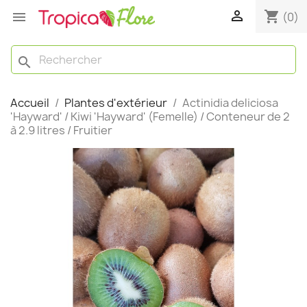

shopping_cart

(0)
search
Accueil
Plantes d'extérieur
Actinidia deliciosa
'Hayward' / Kiwi 'Hayward' (Femelle) / Conteneur de 2
à 2.9 litres / Fruitier