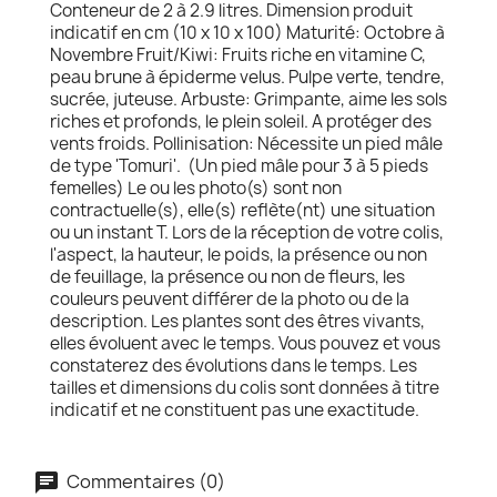
Conteneur de 2 à 2.9 litres. Dimension produit
indicatif en cm (10 x 10 x 100) Maturité: Octobre à
Novembre Fruit/Kiwi: Fruits riche en vitamine C,
peau brune à épiderme velus. Pulpe verte, tendre,
sucrée, juteuse. Arbuste: Grimpante, aime les sols
riches et profonds, le plein soleil. A protéger des
vents froids. Pollinisation: Nécessite un pied mâle
de type 'Tomuri'. (Un pied mâle pour 3 à 5 pieds
femelles) Le ou les photo(s) sont non
contractuelle(s), elle(s) reflète(nt) une situation
ou un instant T. Lors de la réception de votre colis,
l'aspect, la hauteur, le poids, la présence ou non
de feuillage, la présence ou non de fleurs, les
couleurs peuvent différer de la photo ou de la
description. Les plantes sont des êtres vivants,
elles évoluent avec le temps. Vous pouvez et vous
constaterez des évolutions dans le temps. Les
tailles et dimensions du colis sont données à titre
indicatif et ne constituent pas une exactitude.
Commentaires (0)