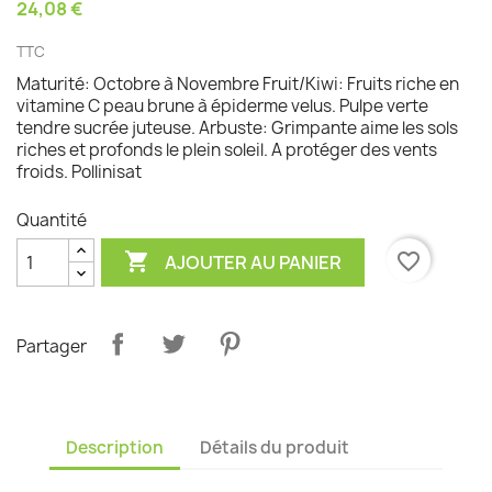
24,08 €
TTC
Maturité: Octobre à Novembre Fruit/Kiwi: Fruits riche en
vitamine C peau brune à épiderme velus. Pulpe verte
tendre sucrée juteuse. Arbuste: Grimpante aime les sols
riches et profonds le plein soleil. A protéger des vents
froids. Pollinisat
Quantité

favorite_border
AJOUTER AU PANIER
Partager
Description
Détails du produit